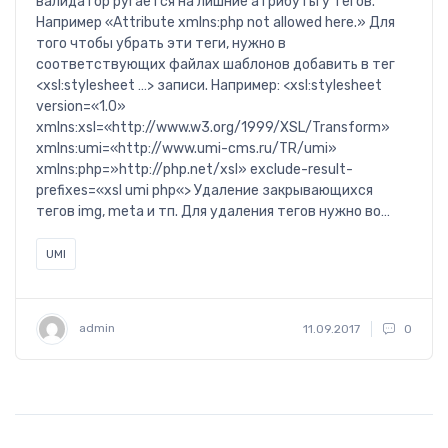
валидатор ругается на лишние атрибуты у тегов.
Например «Attribute xmlns:php not allowed here.» Для
того чтобы убрать эти теги, нужно в
соответствующих файлах шаблонов добавить в тег
<xsl:stylesheet …> записи. Например: <xsl:stylesheet
version=«1.0»
xmlns:xsl=«http://www.w3.org/1999/XSL/Transform»
xmlns:umi=«http://www.umi-cms.ru/TR/umi»
xmlns:php=»http://php.net/xsl» exclude-result-
prefixes=«xsl umi php«> Удаление закрывающихся
тегов img, meta и тп. Для удаления тегов нужно во…
UMI
admin
11.09.2017
0