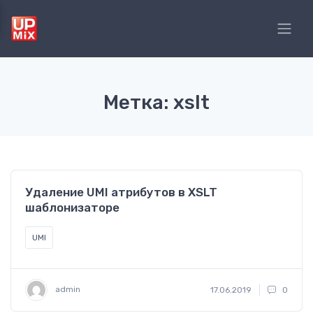
Метка: xslt
Удаление UMI атрибутов в XSLT
шаблонизаторе
UMI
admin
17.06.2019
0