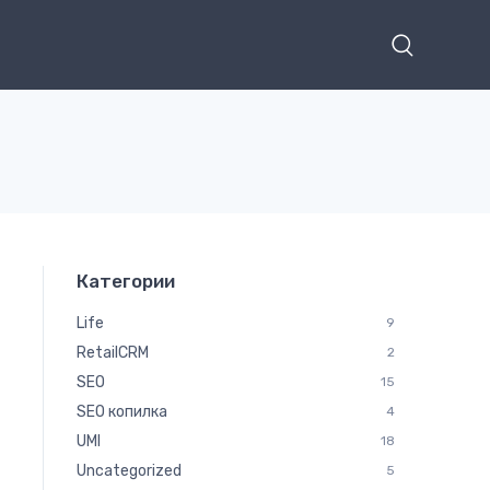
Категории
Life
9
RetailCRM
2
SEO
15
SEO копилка
4
UMI
18
Uncategorized
5