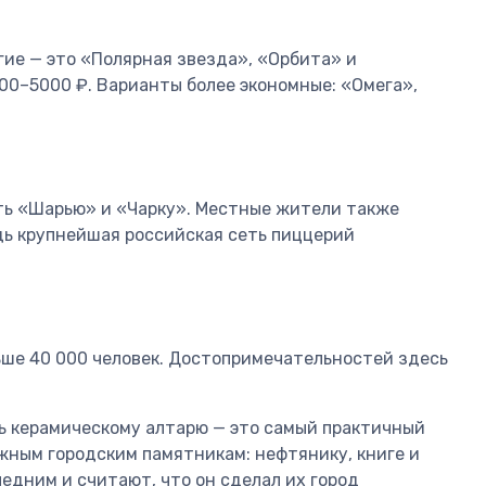
гие — это «Полярная звезда», «Орбита» и
000–5000 ₽. Варианты более экономные: «Омега»,
ть «Шарью» и «Чарку». Местные жители также
дь крупнейшая российская сеть пиццерий
ьше 40 000 человек. Достопримечательностей здесь
ь керамическому алтарю — это самый практичный
ажным городским памятникам: нефтянику, книге и
едним и считают, что он сделал их город