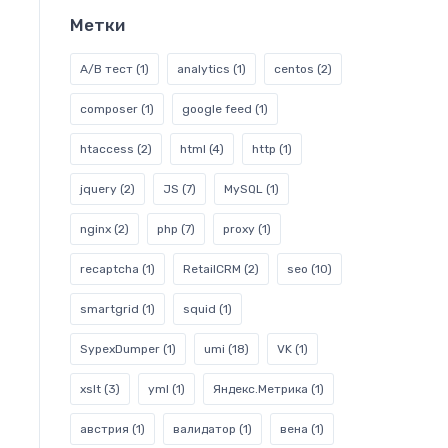
Метки
A/B тест
(1)
analytics
(1)
centos
(2)
composer
(1)
google feed
(1)
htaccess
(2)
html
(4)
http
(1)
jquery
(2)
JS
(7)
MySQL
(1)
nginx
(2)
php
(7)
proxy
(1)
recaptcha
(1)
RetailCRM
(2)
seo
(10)
smartgrid
(1)
squid
(1)
SypexDumper
(1)
umi
(18)
VK
(1)
xslt
(3)
yml
(1)
Яндекс.Метрика
(1)
австрия
(1)
валидатор
(1)
вена
(1)