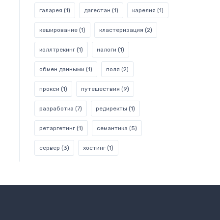
галарея
(1)
дагестан
(1)
карелия
(1)
кеширование
(1)
кластеризация
(2)
коллтрекинг
(1)
налоги
(1)
обмен данными
(1)
поля
(2)
прокси
(1)
путешествия
(9)
разработка
(7)
редиректы
(1)
ретаргетинг
(1)
семантика
(5)
сервер
(3)
хостинг
(1)