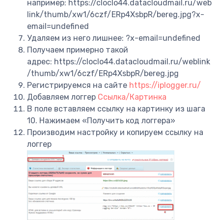
например: https://cloclo44.datacloudmail.ru/web
link/thumb/xw1/6czf/ERp4XsbpR/bereg.jpg?x-
email=undefined
Удаляем из него лишнее: ?x-email=undefined
Получаем примерно такой
адрес: https://cloclo44.datacloudmail.ru/weblink
/thumb/xw1/6czf/ERp4XsbpR/bereg.jpg
Регистрируемся на сайте
https://iplogger.ru/
Добавляем логгер
Ссылка/Картинка
В поле вставляем ссылку на картинку из шага
10. Нажимаем «Получить код логгера»
Производим настройку и копируем ссылку на
логгер